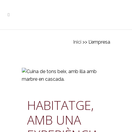
Inici
>> L’empresa
HABITATGE,
AMB UNA