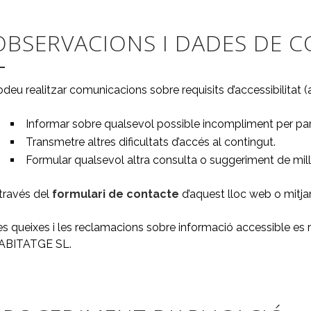
OBSERVACIONS I DADES DE 
deu realitzar comunicacions sobre requisits d’accessibilitat (
Informar sobre qualsevol possible incompliment per par
Transmetre altres dificultats d’accés al contingut.
Formular qualsevol altra consulta o suggeriment de millora
través del
formulari de contacte
d’aquest lloc web o mitja
s queixes i les reclamacions sobre informació accessible es r
ABITATGE SL.