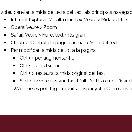
 voleu canviar la mida de lletra del text als principals navega
Internet Explorer, Mozilla i Firefox: Veure > Mida del text
Opera: Veure > Zoom
Safari: Veure > Fer el text més gran
Chrome: Controla la pàgina actual > Mida del text
Per modificar la mida de tot a la pàgina:
Ctrl + + per augmentar-ho
Ctrl + – per disminuir-ho
Ctrl + 0 restaura la mida original del text
Si el que voleu és anul·lar el full d’estils o modific
WAI, que es pot llegir traduït a l’espanyol a Com canvia