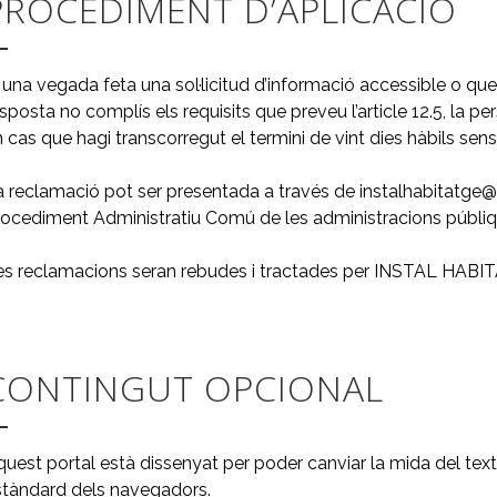
PROCEDIMENT D’APLICACIÓ
 una vegada feta una sol·licitud d’informació accessible o qu
sposta no complís els requisits que preveu l’article 12.5, la p
 cas que hagi transcorregut el termini de vint dies hàbils sen
 reclamació pot ser presentada a través de instalhabitatge@gm
rocediment Administratiu Comú de les administracions públiq
es reclamacions seran rebudes i tractades per INSTAL HABI
CONTINGUT OPCIONAL
uest portal està dissenyat per poder canviar la mida del text 
stàndard dels navegadors.