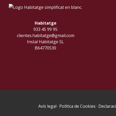
Habitatge
933 45 99 95
clientes.habitatge@gmail.com
Instal Habitatge SL
B64770530
Avís legal
·
Política de Cookies
·
Declaraci