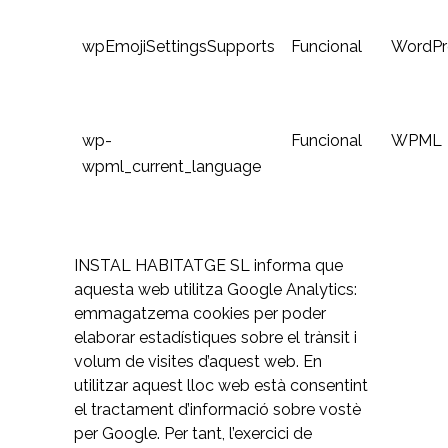
wpEmojiSettingsSupports
Funcional
WordPr
wp-
Funcional
WPML
wpml_current_language
INSTAL HABITATGE SL informa que
aquesta web utilitza Google Analytics:
emmagatzema cookies per poder
elaborar estadístiques sobre el trànsit i
volum de visites d’aquest web. En
utilitzar aquest lloc web està consentint
el tractament d’informació sobre vostè
per Google. Per tant, l’exercici de