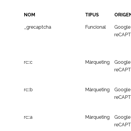
NOM
TIPUS
ORIGE
_grecaptcha
Funcional
Google
reCAP
rc::c
Màrqueting
Google
reCAP
rc::b
Màrqueting
Google
reCAP
rc::a
Màrqueting
Google
reCAP