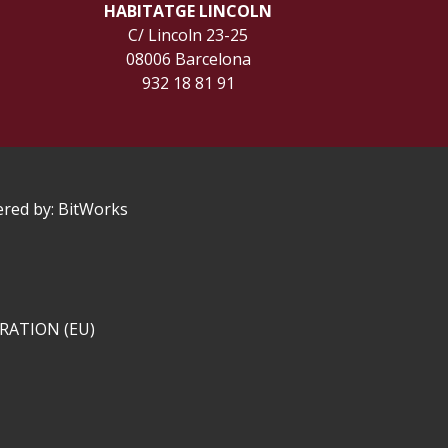
HABITATGE LINCOLN
C/ Lincoln 23-25
08006 Barcelona
932 18 81 91
ered by:
BitWorks
RATION (EU)