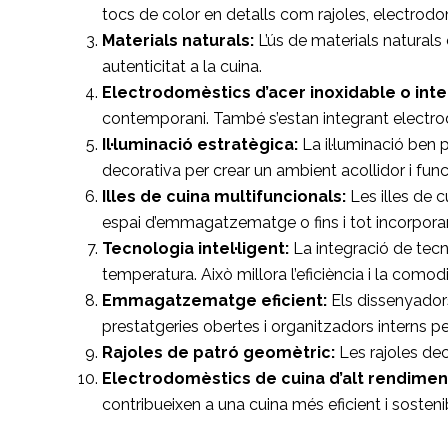
tocs de color en detalls com rajoles, electrodom
Materials naturals:
L’ús de materials naturals
autenticitat a la cuina.
Electrodomèstics d’acer inoxidable o inte
contemporani. També s’estan integrant electrod
Il·luminació estratègica:
La il·luminació ben 
decorativa per crear un ambient acollidor i func
Illes de cuina multifuncionals:
Les illes de 
espai d’emmagatzematge o fins i tot incorpora
Tecnologia intel·ligent:
La integració de tecno
temperatura. Això millora l’eficiència i la comodi
Emmagatzematge eficient:
Els dissenyadors
prestatgeries obertes i organitzadors interns pe
Rajoles de patró geomètric:
Les rajoles dec
Electrodomèstics de cuina d’alt rendimen
contribueixen a una cuina més eficient i sosteni