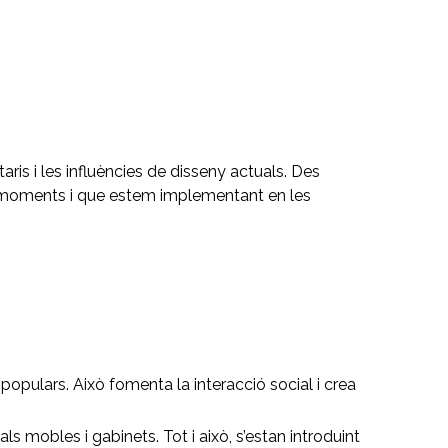
is i les influències de disseny actuals. Des
ts moments i que estem implementant en les
opulars. Això fomenta la interacció social i crea
ls mobles i gabinets. Tot i això, s’estan introduint