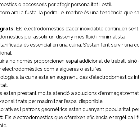
èstics o accessoris per afegir personalitat i estil.
 com ara la fusta, la pedra i el marbre és una tendència que h
grats:
Els electrodomèstics d’acer inoxidable continuen sent u
omèstics per assolir un disseny més fluid i minimalista.
planificada és essencial en una cuina. S’estan fent servir una 
ional.
cuina no només proporcionen espai addicional de treball, sin
r electrodomèstics com a aigüeres o estufes.
logia a la cuina està en augment, des d’electrodomèstics intel·
tat.
 estan prestant molta atenció a solucions d’emmagatzematge 
rsonalitzats per maximitzar l’espai disponible.
oratives i patrons geomètrics estan guanyant popularitat per afe
t:
Els electrodomèstics que ofereixen eficiència energètica i
ble.