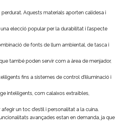
a perdurat. Aquests materials aporten calidesa i
na elecció popular per la durabilitat i l’aspecte
combinació de fonts de llum ambiental, de tasca i
ó que també poden servir com a àrea de menjador,
ligents fins a sistemes de control d’il·luminació i
intel·ligents, com calaixos extraïbles,
gir un toc d’estil i personalitat a la cuina.
 funcionalitats avançades estan en demanda, ja que