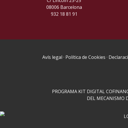
C/ Lincoln 23-25
08006 Barcelona
932 18 81 91
Avís legal
·
Política de Cookies
·
Declaraci
PROGRAMA KIT DIGITAL COFINAN
DEL MECANISMO D