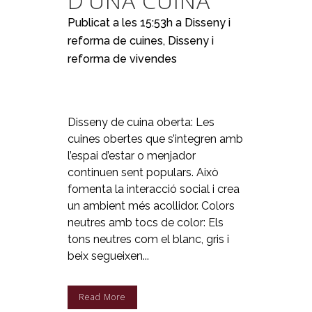
D’UNA CUINA
Publicat a les 15:53h
a
Disseny i
reforma de cuines
,
Disseny i
reforma de vivendes
Disseny de cuina oberta: Les
cuines obertes que s’integren amb
l’espai d’estar o menjador
continuen sent populars. Això
fomenta la interacció social i crea
un ambient més acollidor. Colors
neutres amb tocs de color: Els
tons neutres com el blanc, gris i
beix segueixen...
Read More